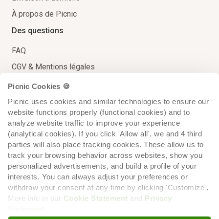
À propos de Picnic
Des questions
FAQ
CGV & Mentions légales
Politique de confidentialité
Picnic Cookies 🍪
Rappels de produits
Picnic uses cookies and similar technologies to ensure our 
website functions properly (functional cookies) and to 
Qualités et Caractéristiques Environnementales
analyze website traffic to improve your experience 
Cookies
(analytical cookies). If you click 'Allow all', we and 4 third 
parties will also place tracking cookies. These allow us to 
Contact
track your browsing behavior across websites, show you 
personalized advertisements, and build a profile of your 
interests. You can always adjust your preferences or 
withdraw your consent at any time by clicking 'Customize'. 
More info in our 
Cookie Statement
 and 
Privacy 
Statement
.