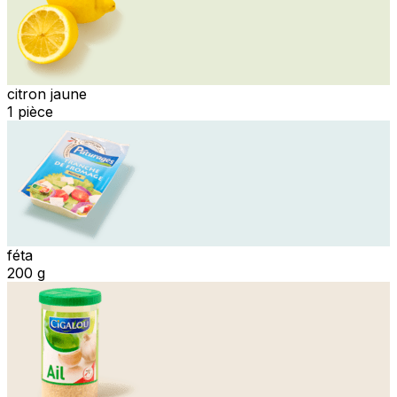
citron jaune
1 pièce
féta
200 g