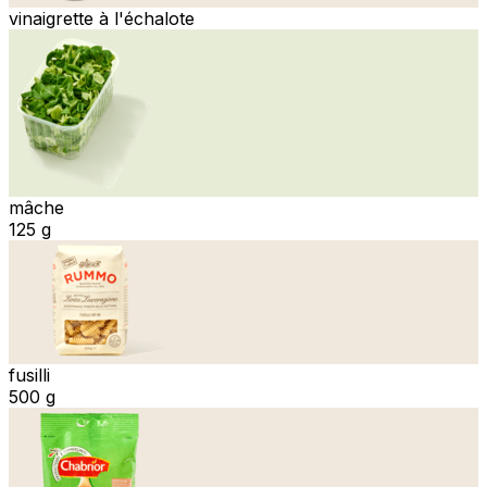
vinaigrette à l'échalote
mâche
125 g
fusilli
500 g