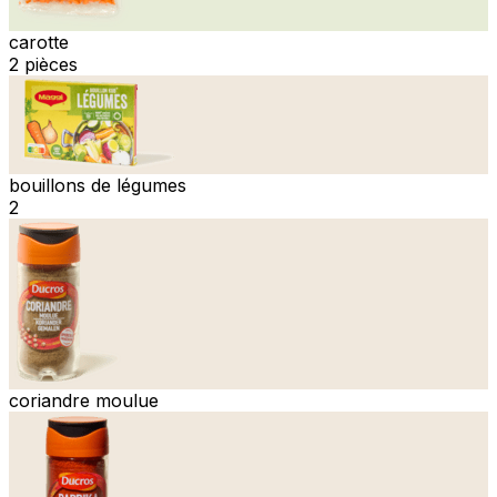
carotte
2 pièces
bouillons de légumes
2
coriandre moulue