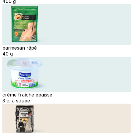
400 g
parmesan râpé
40 g
crème fraîche épaisse
3 c. à soupe