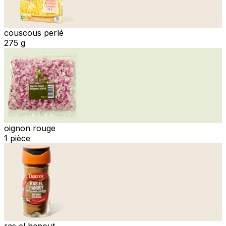
couscous perlé
275 g
oignon rouge
1 pièce
ras el hanout