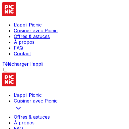
L’appli Picnic
Cuisiner avec Picnic
Offres & astuces
À propos
FAQ
Contact
Télécharger l'appli
L’appli Picnic
Cuisiner avec Picnic
Offres & astuces
À propos
FAQ