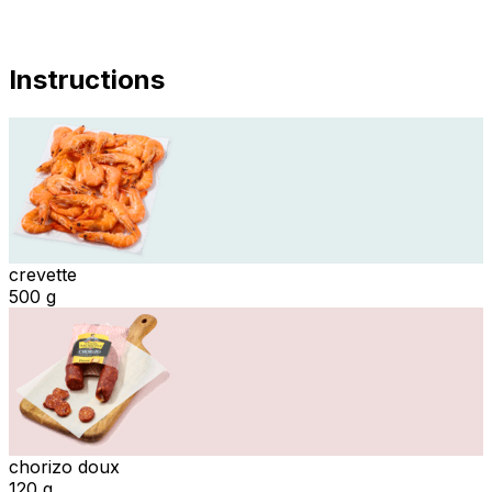
Instructions
crevette
500 g
chorizo doux
120 g