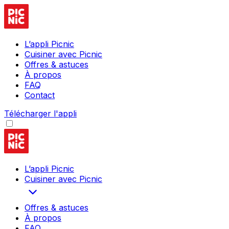
L’appli Picnic
Cuisiner avec Picnic
Offres & astuces
À propos
FAQ
Contact
Télécharger l'appli
L’appli Picnic
Cuisiner avec Picnic
Offres & astuces
À propos
FAQ