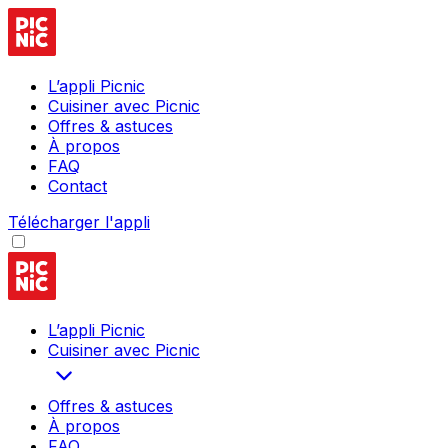
L’appli Picnic
Cuisiner avec Picnic
Offres & astuces
À propos
FAQ
Contact
Télécharger l'appli
L’appli Picnic
Cuisiner avec Picnic
Offres & astuces
À propos
FAQ