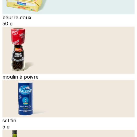
beurre doux
50 g
moulin à poivre
sel fin
5 g