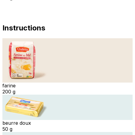
Instructions
farine
200 g
beurre doux
50 g