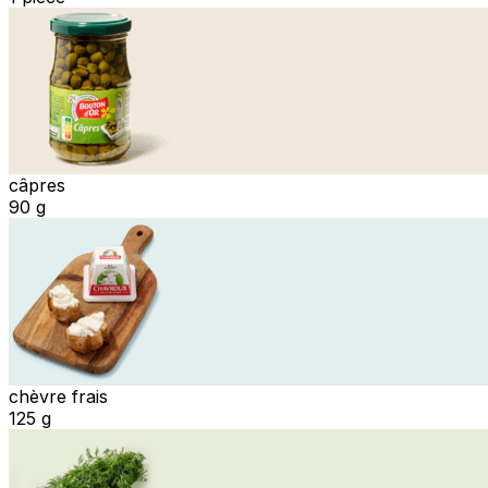
câpres
90 g
chèvre frais
125 g