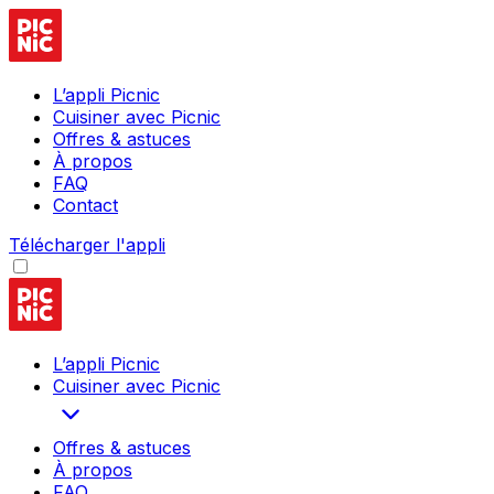
L’appli Picnic
Cuisiner avec Picnic
Offres & astuces
À propos
FAQ
Contact
Télécharger l'appli
L’appli Picnic
Cuisiner avec Picnic
Offres & astuces
À propos
FAQ