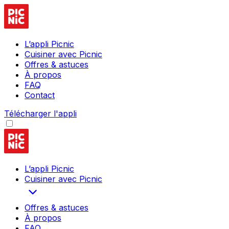
L’appli Picnic
Cuisiner avec Picnic
Offres & astuces
À propos
FAQ
Contact
Télécharger l'appli
L’appli Picnic
Cuisiner avec Picnic
Offres & astuces
À propos
FAQ