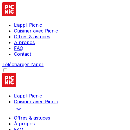
L’appli Picnic
Cuisiner avec Picnic
Offres & astuces
À propos
FAQ
Contact
Télécharger l'appli
L’appli Picnic
Cuisiner avec Picnic
Offres & astuces
À propos
FAQ