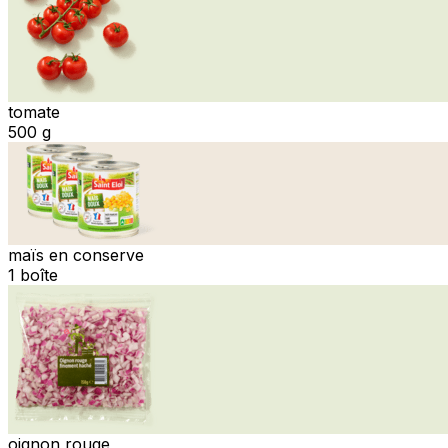
tomate
500 g
maïs en conserve
1 boîte
oignon rouge