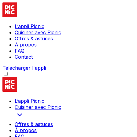
L’appli Picnic
Cuisiner avec Picnic
Offres & astuces
À propos
FAQ
Contact
Télécharger l'appli
L’appli Picnic
Cuisiner avec Picnic
Offres & astuces
À propos
FAQ