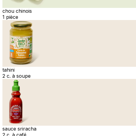
chou chinois
1 pièce
tahini
2 c. à soupe
sauce sriracha
2 c. à café