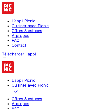
L’appli Picnic
Cuisiner avec Picnic
Offres & astuces
À propos
FAQ
Contact
Télécharger l'appli
L’appli Picnic
Cuisiner avec Picnic
Offres & astuces
À propos
FAQ