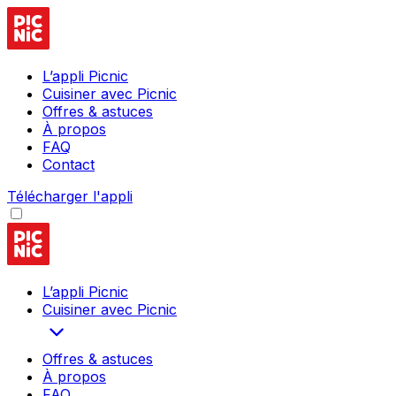
L’appli Picnic
Cuisiner avec Picnic
Offres & astuces
À propos
FAQ
Contact
Télécharger l'appli
L’appli Picnic
Cuisiner avec Picnic
Offres & astuces
À propos
FAQ