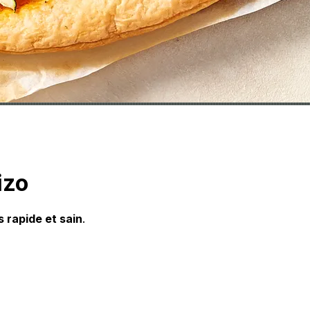
izo
 rapide et sain
.