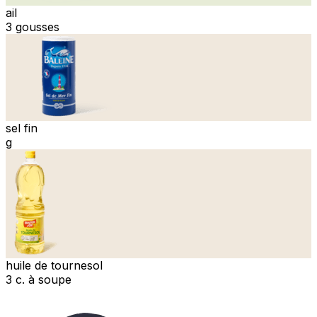
ail
3 gousses
sel fin
g
huile de tournesol
3 c. à soupe