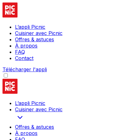
L’appli Picnic
Cuisiner avec Picnic
Offres & astuces
À propos
FAQ
Contact
Télécharger l'appli
L’appli Picnic
Cuisiner avec Picnic
Offres & astuces
À propos
FAQ