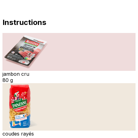
Instructions
jambon cru
80 g
coudes rayés