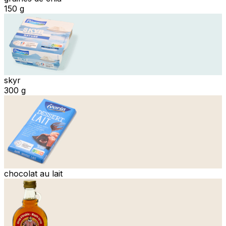
150 g
skyr
300 g
chocolat au lait