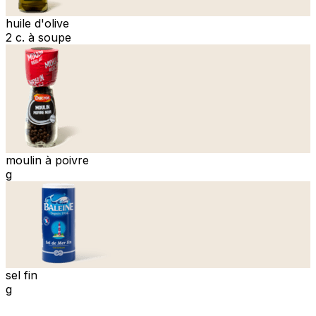
huile d'olive
2 c. à soupe
moulin à poivre
g
sel fin
g