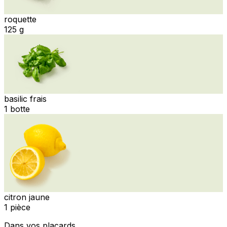
roquette
125 g
basilic frais
1 botte
citron jaune
1 pièce
Dans vos placards