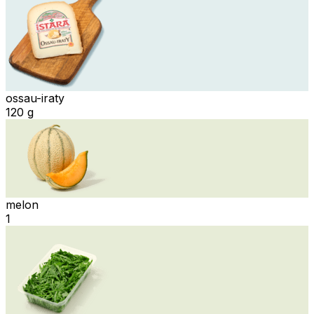
ossau-iraty
120 g
melon
1