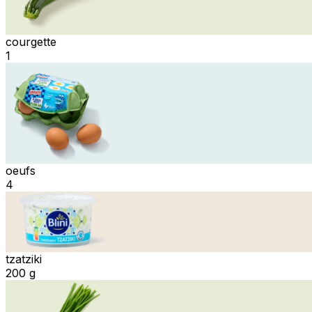
courgette
1
oeufs
4
tzatziki
200 g