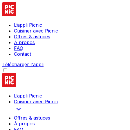
L’appli Picnic
Cuisiner avec Picnic
Offres & astuces
À propos
FAQ
Contact
Télécharger l'appli
L’appli Picnic
Cuisiner avec Picnic
Offres & astuces
À propos
FAQ