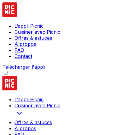
L’appli Picnic
Cuisiner avec Picnic
Offres & astuces
À propos
FAQ
Contact
Télécharger l'appli
L’appli Picnic
Cuisiner avec Picnic
Offres & astuces
À propos
FAQ