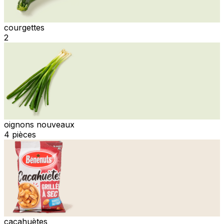
courgettes
2
oignons nouveaux
4 pièces
cacahuètes