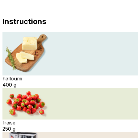
Instructions
halloumi
400 g
fraise
250 g