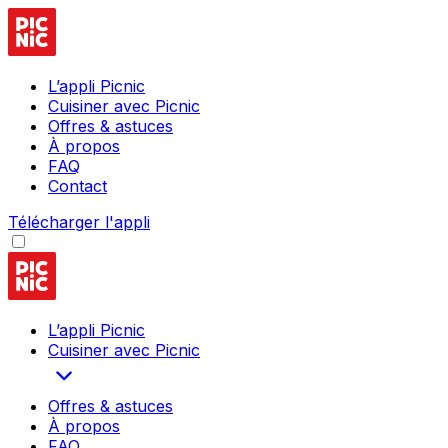
L’appli Picnic
Cuisiner avec Picnic
Offres & astuces
À propos
FAQ
Contact
Télécharger l'appli
L’appli Picnic
Cuisiner avec Picnic
Offres & astuces
À propos
FAQ