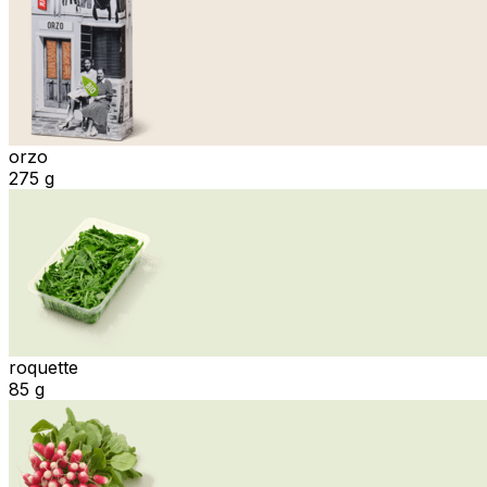
orzo
275 g
roquette
85 g