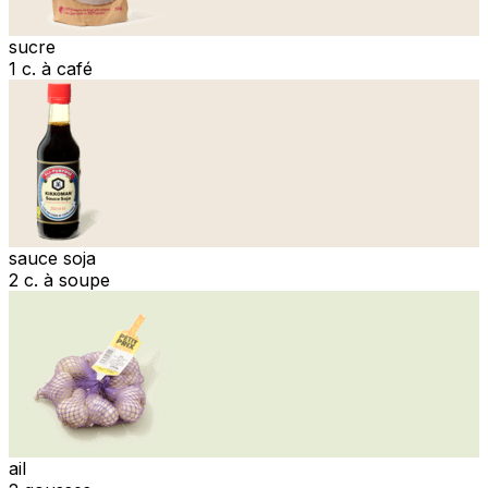
sucre
1 c. à café
sauce soja
2 c. à soupe
ail