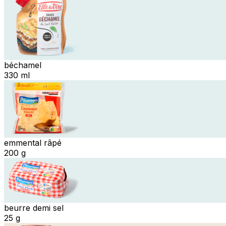
béchamel
330 ml
emmental râpé
200 g
beurre demi sel
25 g