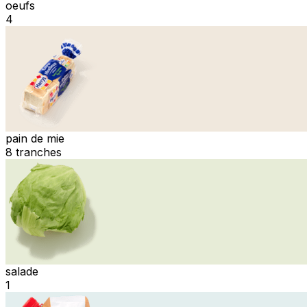
oeufs
4
pain de mie
8 tranches
salade
1