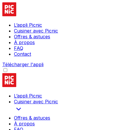
L’appli Picnic
Cuisiner avec Picnic
Offres & astuces
À propos
FAQ
Contact
Télécharger l'appli
L’appli Picnic
Cuisiner avec Picnic
Offres & astuces
À propos
FAQ