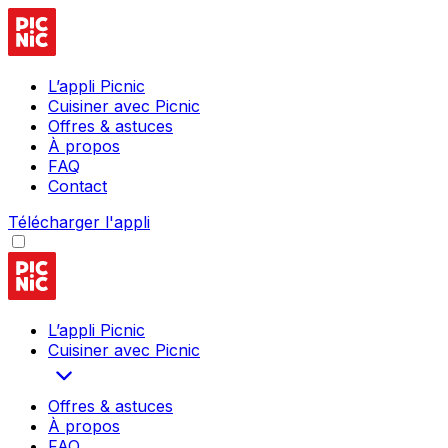
L’appli Picnic
Cuisiner avec Picnic
Offres & astuces
À propos
FAQ
Contact
Télécharger l'appli
L’appli Picnic
Cuisiner avec Picnic
Offres & astuces
À propos
FAQ