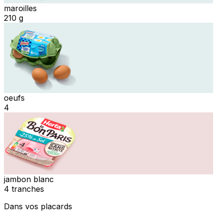
maroilles
210 g
oeufs
4
jambon blanc
4 tranches
Dans vos placards