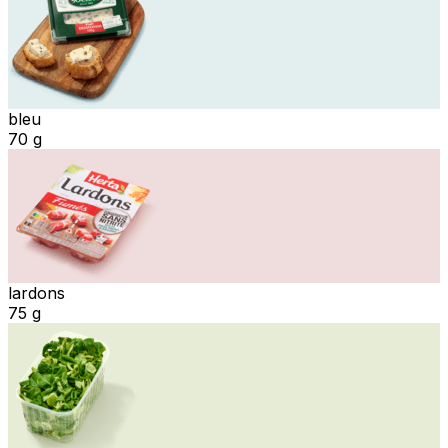
bleu
70 g
lardons
75 g