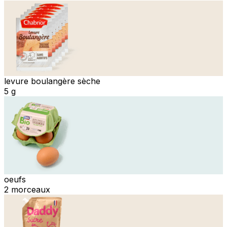
levure boulangère sèche
5 g
oeufs
2 morceaux