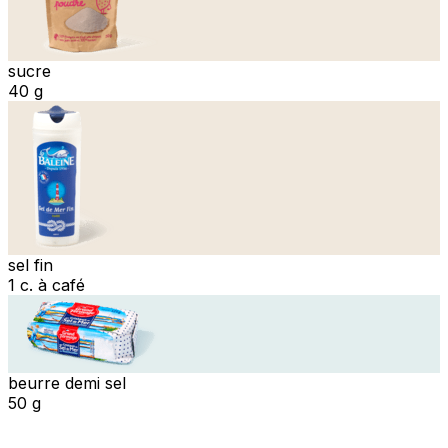
sucre
40 g
sel fin
1 c. à café
beurre demi sel
50 g