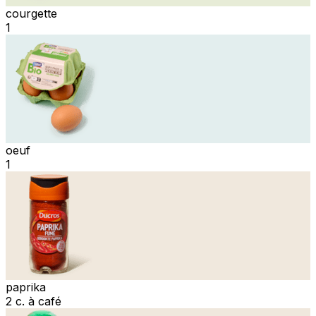
courgette
1
oeuf
1
paprika
2 c. à café