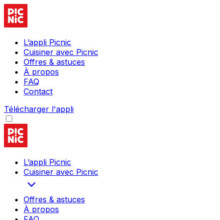
L’appli Picnic
Cuisiner avec Picnic
Offres & astuces
À propos
FAQ
Contact
Télécharger l'appli
L’appli Picnic
Cuisiner avec Picnic
Offres & astuces
À propos
FAQ