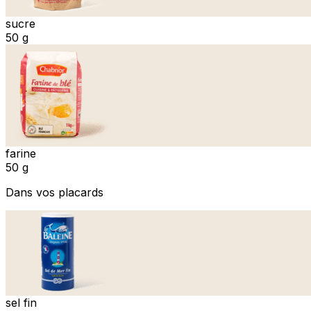
sucre
50 g
farine
50 g
Dans vos placards
sel fin