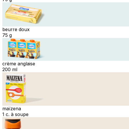
beurre doux
75 g
crème anglaise
200 ml
maïzena
1 c. à soupe