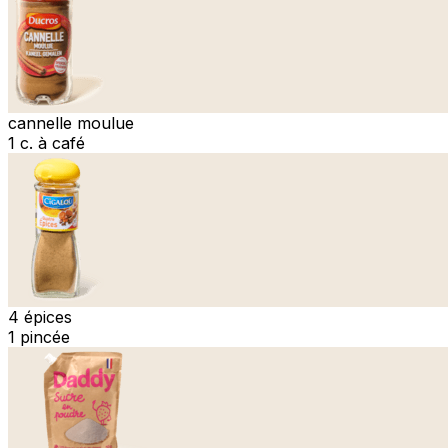
cannelle moulue
1 c. à café
4 épices
1 pincée