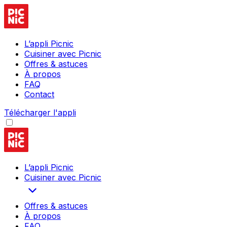
L’appli Picnic
Cuisiner avec Picnic
Offres & astuces
À propos
FAQ
Contact
Télécharger l'appli
L’appli Picnic
Cuisiner avec Picnic
Offres & astuces
À propos
FAQ