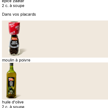
épice zaatar
2 c. à soupe
Dans vos placards
moulin à poivre
huile d'olive
2 c. à soupe