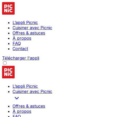
L’appli Picnic
Cuisiner avec Picnic
Offres & astuces
À propos
FAQ
Contact
Télécharger l'appli
L’appli Picnic
Cuisiner avec Picnic
Offres & astuces
À propos
FAQ