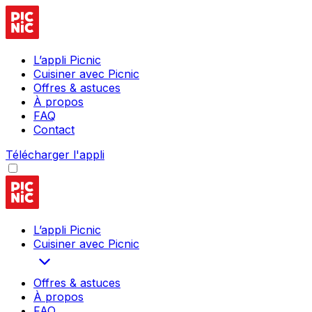
L’appli Picnic
Cuisiner avec Picnic
Offres & astuces
À propos
FAQ
Contact
Télécharger l'appli
L’appli Picnic
Cuisiner avec Picnic
Offres & astuces
À propos
FAQ