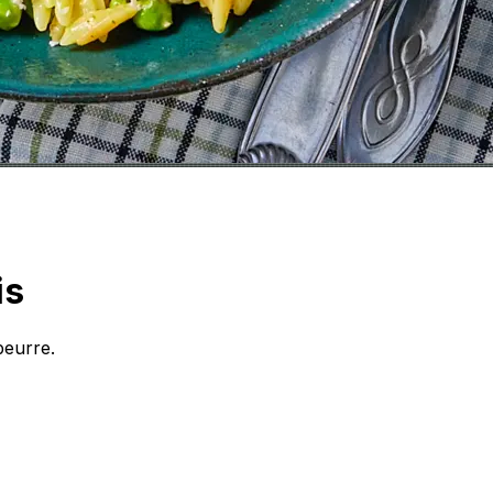
is
beurre.