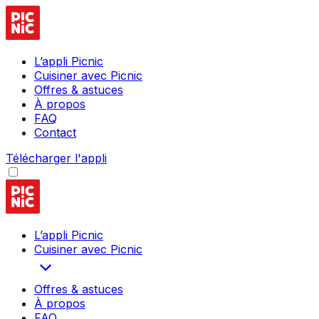
L’appli Picnic
Cuisiner avec Picnic
Offres & astuces
À propos
FAQ
Contact
Télécharger l'appli
L’appli Picnic
Cuisiner avec Picnic
Offres & astuces
À propos
FAQ