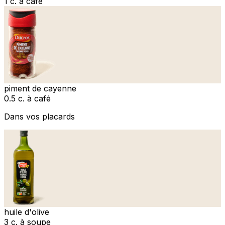
1 c. à café
piment de cayenne
0.5 c. à café
Dans vos placards
huile d'olive
3 c. à soupe