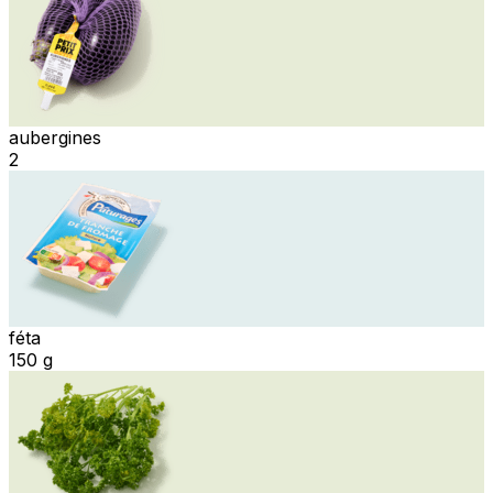
aubergines
2
féta
150 g