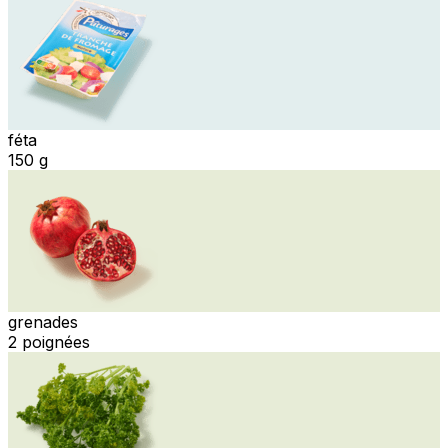
féta
150 g
grenades
2 poignées