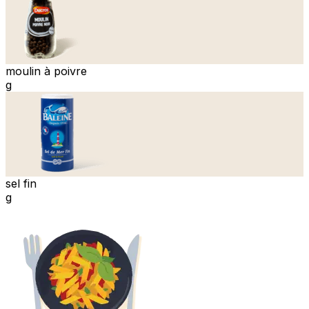
moulin à poivre
g
sel fin
g