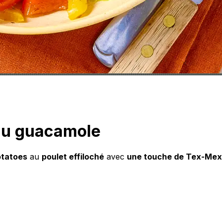
 au guacamole
otatoes
au
poulet effiloché
avec
une touche de Tex-Mex