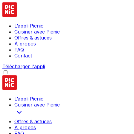
L’appli Picnic
Cuisiner avec Picnic
Offres & astuces
À propos
FAQ
Contact
Télécharger l'appli
L’appli Picnic
Cuisiner avec Picnic
Offres & astuces
À propos
FAQ