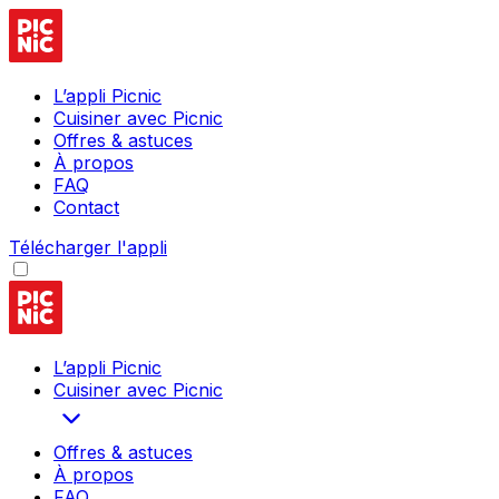
L’appli Picnic
Cuisiner avec Picnic
Offres & astuces
À propos
FAQ
Contact
Télécharger l'appli
L’appli Picnic
Cuisiner avec Picnic
Offres & astuces
À propos
FAQ