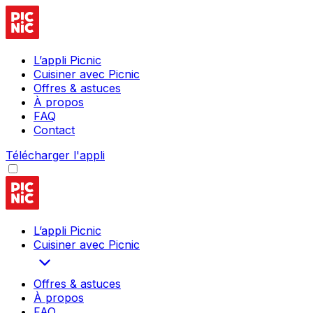
L’appli Picnic
Cuisiner avec Picnic
Offres & astuces
À propos
FAQ
Contact
Télécharger l'appli
L’appli Picnic
Cuisiner avec Picnic
Offres & astuces
À propos
FAQ