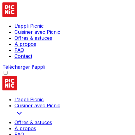
L’appli Picnic
Cuisiner avec Picnic
Offres & astuces
À propos
FAQ
Contact
Télécharger l'appli
L’appli Picnic
Cuisiner avec Picnic
Offres & astuces
À propos
FAQ