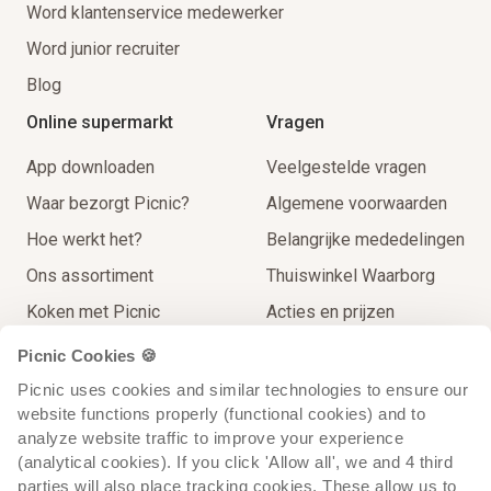
Word klantenservice medewerker
Word junior recruiter
Blog
Online supermarkt
Vragen
App downloaden
Veelgestelde vragen
Waar bezorgt Picnic?
Algemene voorwaarden
Hoe werkt het?
Belangrijke mededelingen
Ons assortiment
Thuiswinkel Waarborg
Koken met Picnic
Acties en prijzen
Thuisbezorgingen
Contact
Picnic Cookies 🍪
Extra Service
Picnic uses cookies and similar technologies to ensure our 
website functions properly (functional cookies) and to 
Op reis voor de lokale prijs
analyze website traffic to improve your experience 
Recycling
(analytical cookies). If you click 'Allow all', we and 4 third 
parties will also place tracking cookies. These allow us to 