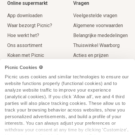
Online supermarkt
Vragen
App downloaden
Veelgestelde vragen
Waar bezorgt Picnic?
Algemene voorwaarden
Hoe werkt het?
Belangrijke mededelingen
Ons assortiment
Thuiswinkel Waarborg
Koken met Picnic
Acties en prijzen
Thuisbezorgingen
Contact
Picnic Cookies 🍪
Extra Service
Picnic uses cookies and similar technologies to ensure our 
website functions properly (functional cookies) and to 
Op reis voor de lokale prijs
analyze website traffic to improve your experience 
Recycling
(analytical cookies). If you click 'Allow all', we and 4 third 
parties will also place tracking cookies. These allow us to 
track your browsing behavior across websites, show you 
personalized advertisements, and build a profile of your 
interests. You can always adjust your preferences or 
withdraw your consent at any time by clicking 'Customize'. 