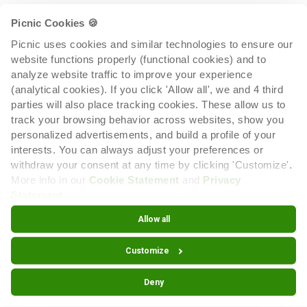
Picnic Cookies 🍪
Picnic uses cookies and similar technologies to ensure our 
website functions properly (functional cookies) and to 
analyze website traffic to improve your experience 
(analytical cookies). If you click 'Allow all', we and 4 third 
parties will also place tracking cookies. These allow us to 
track your browsing behavior across websites, show you 
personalized advertisements, and build a profile of your 
interests. You can always adjust your preferences or 
withdraw your consent at any time by clicking 'Customize'. 
More info in our 
Cookie Statement
 and 
Privacy 
Statement
.
Allow all
Dodoni Halloumi 225 gram
Customize
Bij dit product is helaas een fout gemaakt, waardoor de
Deny
informatie niet in het Nederlands op het etiket staat.
De ingrediënten zijn te vinden in de Picnic app.