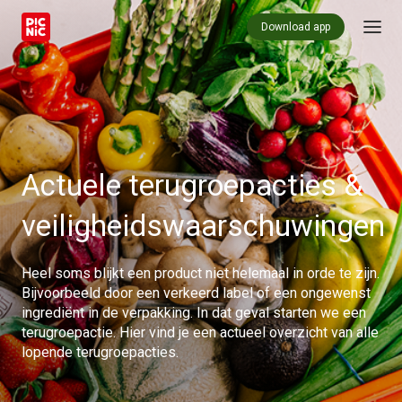
Download app
Actuele terug
roepacties &
veiligheidswaarschuwingen
Heel soms blijkt een product niet helemaal in orde te zijn.
Bijvoorbeeld door een verkeerd label of een ongewenst
ingrediënt in de verpakking. In dat geval starten we een
terugroepactie. Hier vind je een actueel overzicht van alle
lopende terugroepacties.